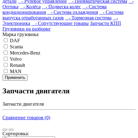
детали
- Рулевое управление
- Пневматическая система
-
Оптика
- Колёса
- Подвеска колес
- Система
кондиционирования
- Система охлаждения
- Система
выпуска отработанных газов
- Тормозная система
-
Электроника
- Сопутствующие товары
Запчасти КПП
Грузовики на разборке
Марка грузовика
DAF
Scania
Mercedes-Benz
Volvo
Renault
MAN
Применить
Запчасти двигателя
Запчасти двигателя
Сравнение товаров (0)
Сортировка: