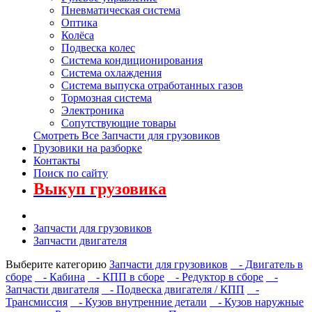
Пневматическая система
Оптика
Колёса
Подвеска колес
Система кондиционирования
Система охлаждения
Система выпуска отработанных газов
Тормозная система
Электроника
Сопутствующие товары
Смотреть Все Запчасти для грузовиков
Грузовики на разборке
Контакты
Поиск по сайту
Выкуп грузовика
Запчасти для грузовиков
Запчасти двигателя
Выберите категорию
Запчасти для грузовиков
- Двигатель в
сборе
- Кабина
- КПП в сборе
- Редуктор в сборе
-
Запчасти двигателя
- Подвеска двигателя / КПП
-
Трансмиссия
- Кузов внутренние детали
- Кузов наружные