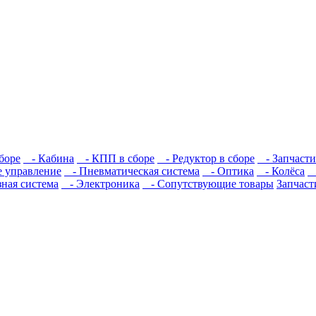
боре
- Кабина
- КПП в сборе
- Редуктор в сборе
- Запчасти
 управление
- Пневматическая система
- Оптика
- Колёса
-
ная система
- Электроника
- Сопутствующие товары
Запчас