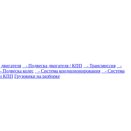
 двигателя
- Подвеска двигателя / КПП
- Трансмиссия
-
 Подвеска колес
- Система кондиционирования
- Система
ти КПП
Грузовики на разборке