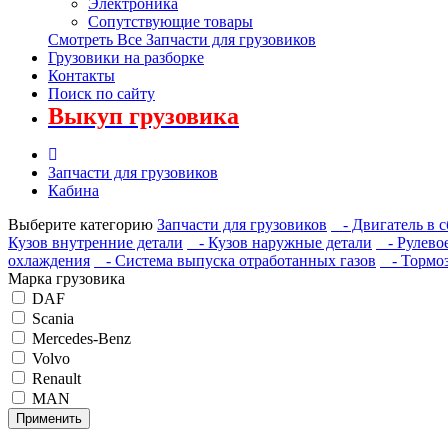
Электроника
Сопутствующие товары
Смотреть Все Запчасти для грузовиков
Грузовики на разборке
Контакты
Поиск по сайту
Выкуп грузовика
Запчасти для грузовиков
Кабина
Выберите категорию
Запчасти для грузовиков
- Двигатель в с
Кузов внутренние детали
- Кузов наружные детали
- Рулевое
охлаждения
- Система выпуска отработанных газов
- Тормоз
Марка грузовика
DAF
Scania
Mercedes-Benz
Volvo
Renault
MAN
Применить