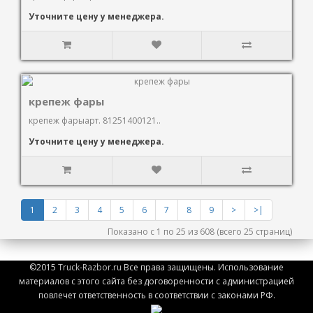
Уточните цену у менеджера.
крепеж фары
крепеж фарыарт. 81251400121..
Уточните цену у менеджера.
1
2
3
4
5
6
7
8
9
>
>|
Показано с 1 по 25 из 608 (всего 25 страниц)
©2015
Truck-Razbor.ru
Все права защищены. Использование
материалов с этого сайта без договоренности с администрацией
повлечет ответственность в соответствии с законами РФ.