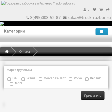
8(495)008-52-87
zakaz@truck-razbor.ru
Категории
Оптика
Марка грузовика
DAF
Scania
Mercedes-Benz
Volvo
Renault
MAN
Применить